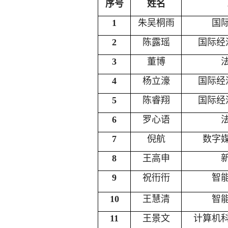
序号
姓名
1
朱吴桐雨
国
2
陈露瑶
国际经
3
董博
4
杨立濠
国际经
5
陈睿翔
国际经
6
罗心语
7
倪航
数字
8
王高申
9
祝衎衎
智
10
王慧清
智
11
王景文
计算机