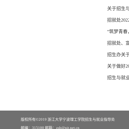
关于招生
招就处20
“筑梦青春
招就处、
招生办关于
关于做好2
招生与就业
版权所有©2019 浙江大学宁波理工学院招生与就业指导处
邮编：315100 邮箱：zsb@nit.net.cn